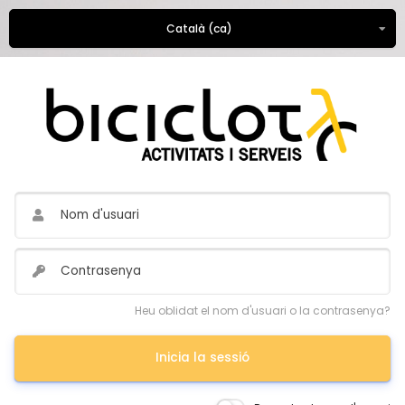
Català ‎(ca)‎
Heu oblidat el nom d'usuari o la contrasenya?
Inicia la sessió